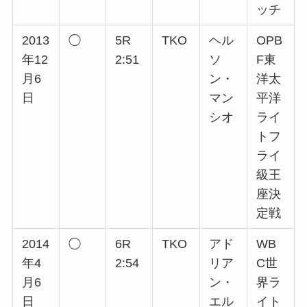
ッチ
2013
◯
5R
TKO
ヘル
OPB
年12
2:51
ソ
F東
月6
ン・
洋太
日
マン
平洋
シオ
ライ
トフ
ライ
級王
座決
定戦
2014
◯
6R
TKO
アド
WB
年4
2:54
リア
C世
月6
ン・
界ラ
日
エル
イト