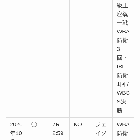
級王
座統
一戦
WBA
防衛
3
回・
IBF
防衛
1回 /
WBS
S決
勝
2020
◯
7R
KO
ジェ
WBA
年10
2:59
イソ
防衛