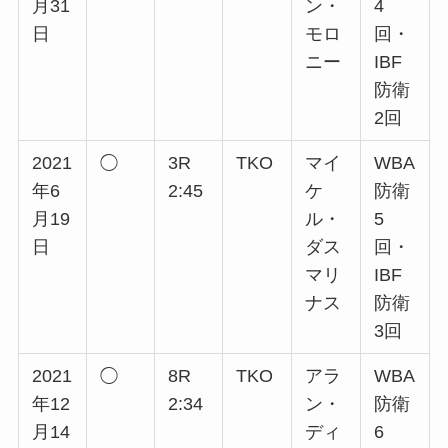
月31
ン・
4
日
モロ
回・
ニー
IBF
防衛
2回
2021
◯
3R
TKO
マイ
WBA
年6
2:45
ケ
防衛
月19
ル・
5
日
ダス
回・
マリ
IBF
ナス
防衛
3回
2021
◯
8R
TKO
アラ
WBA
年12
2:34
ン・
防衛
月14
ディ
6