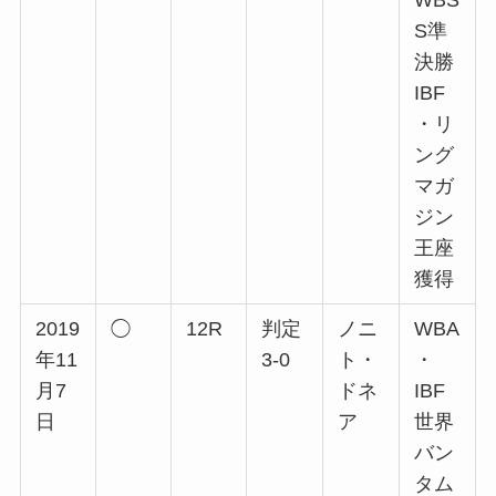
WBS
S準
決勝
IBF
・リ
ング
マガ
ジン
王座
獲得
2019
◯
12R
判定
ノニ
WBA
年11
3-0
ト・
・
月7
ドネ
IBF
日
ア
世界
バン
タム