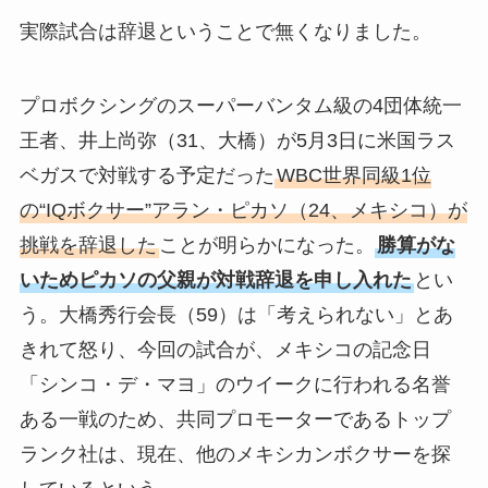
実際試合は辞退ということで無くなりました。
プロボクシングのスーパーバンタム級の4団体統一
王者、井上尚弥（31、大橋）が5月3日に米国ラス
ベガスで対戦する予定だった
WBC世界同級1位
の“IQボクサー”アラン・ピカソ（24、メキシコ）が
挑戦を辞退した
ことが明らかになった。
勝算がな
いためピカソの父親が対戦辞退を申し入れた
とい
う。大橋秀行会長（59）は「考えられない」とあ
きれて怒り、今回の試合が、メキシコの記念日
「シンコ・デ・マヨ」のウイークに行われる名誉
ある一戦のため、共同プロモーターであるトップ
ランク社は、現在、他のメキシカンボクサーを探