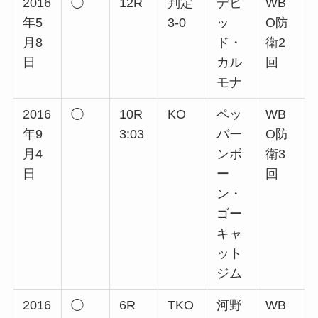
2016
◯
12R
判定
デビ
WB
年5
3-0
ッ
O防
月8
ド・
衛2
日
カル
回
モナ
2016
◯
10R
KO
ペッ
WB
年9
3:03
バー
O防
月4
ンボ
衛3
日
ー
回
ン・
ゴー
キャ
ット
ジム
2016
◯
6R
TKO
河野
WB