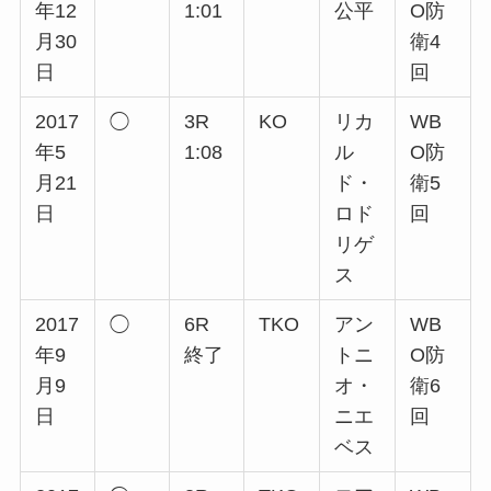
年12
1:01
公平
O防
月30
衛4
日
回
2017
◯
3R
KO
リカ
WB
年5
1:08
ル
O防
月21
ド・
衛5
日
ロド
回
リゲ
ス
2017
◯
6R
TKO
アン
WB
年9
終了
トニ
O防
月9
オ・
衛6
日
ニエ
回
ベス