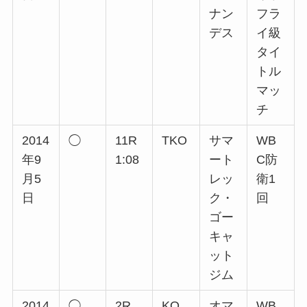
ナン
フラ
デス
イ級
タイ
トル
マッ
チ
2014
◯
11R
TKO
サマ
WB
年9
1:08
ート
C防
月5
レッ
衛1
日
ク・
回
ゴー
キャ
ット
ジム
2014
◯
2R
KO
オマ
WB